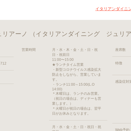
イタリアンダイニ
ュリアーノ （イタリアンダイニング ジュリ
営業時間
月・水・木・金・土・日・祝
座席数
日・祝前日
11:00〜15:00
特徴
712
★ランチタイム営業
・新型コロナウイルス感染拡大
防止をしながら、営業していま
す。
感染症対
・ランチ11:00～15:00(L.O
14:00)
＊木曜日は、ランチのみ営業。
（祝日の場合は、ディナーも営
業します。）
＊火曜日が祝日の場合は、翌平
日がお休みとなります。
月・水・金・土・日・祝日・祝
Web予約