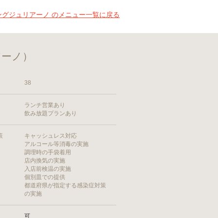
ングジュリアーノ のメニュー一覧に戻る
アーノ）
38
ランチ営業あり
飲み放題プランあり
策
キャッシュレス対応
アルコール等消毒の実施
調理時の手袋着用
店内換気の実施
入店前検温の実施
個別皿での提供
都道府県が指定する感染症対策
の実施
可