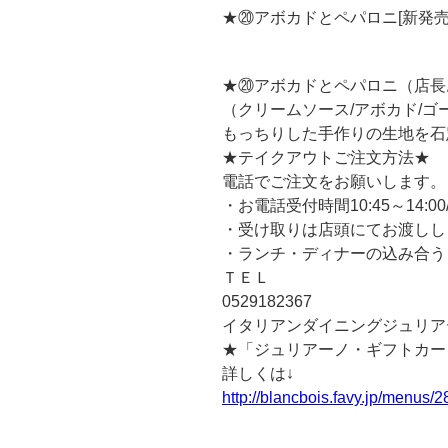
★⑳アボカドとペパロニ[新発売
★⑳アボカドとペパロニ（店長
（クリームソース/アボカド/ゴ
もっちりした手作りの生地を石
★テイクアウトご注文方法★
電話でご注文をお願いします。
・お電話受付時間10:45～14:0
・受け取りは店頭にてお渡しし
・ランチ・ディナーの込み合う
ＴＥＬ
0529182367
イタリアンダイニングジュリア
★「ジュリアーノ・ギフトカー
詳しくは↓
http://blancbois.favy.jp/menus/