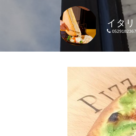
イタリ
052918236